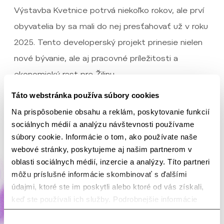
Výstavba Kvetnice potrvá niekoľko rokov, ale prví
obyvatelia by sa mali do nej presťahovať už v roku
2025. Tento developerský projekt prinesie nielen
nové bývanie, ale aj pracovné príležitosti a
ekonomický rast pre Žilinu.
Táto webstránka používa súbory cookies
Ak chcete bývať aj vy na jednej z najlepších
Na prispôsobenie obsahu a reklám, poskytovanie funkcií
adries v Žiline,
ozvite sa nám
a nechajte
sociálnych médií a analýzu návštevnosti používame
súbory cookie. Informácie o tom, ako používate naše
rozkvitnúť svoj život v Kvetnici medzi prvými.
webové stránky, poskytujeme aj našim partnerom v
Predaj bytov v prvej etape je už spustený a
oblasti sociálnych médií, inzercie a analýzy. Títo partneri
onedlho k nej pribudne aj druhá – priamo pod
môžu príslušné informácie skombinovať s ďalšími
lesoparkom.
údajmi, ktoré ste im poskytli alebo ktoré od vás získali,
keď ste používali ich služby. Podrobnejšie informácie
nájdete na stránke
Podmienky a informácie o
Výber