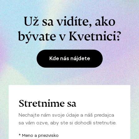
Už sa vidíte, ako
bývate v Kvetnici?
Kde nás nájdete
Stretnime sa
Nechajte nám svoje údaje a náš predajca
sa vám ozve, aby ste si dohodli stretnutie.
* Meno a priezvisko