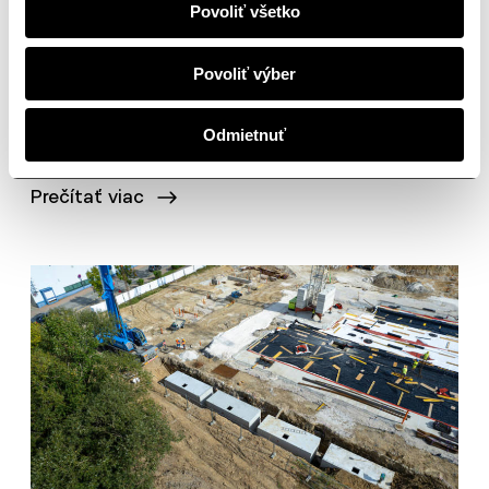
Povoliť všetko
Aktuality
Povoliť výber
Bývajte pod lesom — a predsa v
Odmietnuť
meste
Prečítať viac