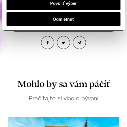
aj vy.
Povoliť výber
Odmietnuť
Mám záujem o bývanie
Mohlo by sa vám páčiť
Prečítajte si viac o bývaní