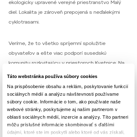
ekologicky upravené verejné priestranstvo Malý
diel. Lokalita je zároveň prepojená s neďalekými
cyklotrasami.
Veríme, že to všetko spríjemní spolužitie
obyvateľov a ešte viac podporí susedskú
komunitu rozkvitajúcu v priestoroch Kvetnice. Na
svoje si prídu cyklisti, bežci, jogínky, mamičky s
Táto webstránka používa súbory cookies
deťmi i ďalšie milé skupiny, ktoré projekt Kvetnica
Na prispôsobenie obsahu a reklám, poskytovanie funkcií
rada stmelí.
sociálnych médií a analýzu návštevnosti používame
súbory cookie. Informácie o tom, ako používate naše
webové stránky, poskytujeme aj našim partnerom v
Myslíme nad rámec
oblasti sociálnych médií, inzercie a analýzy. Títo partneri
môžu príslušné informácie skombinovať s ďalšími
technických riešení
údajmi, ktoré ste im poskytli alebo ktoré od vás získali,