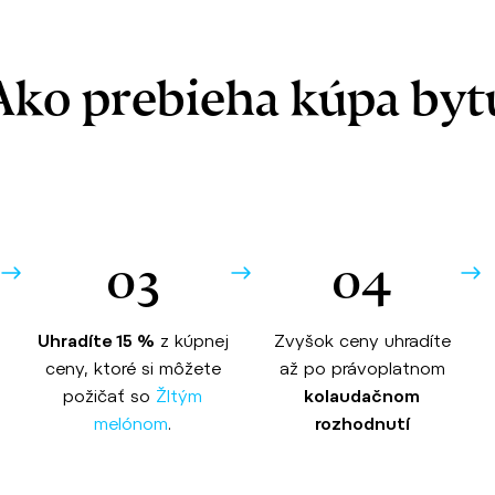
Ako prebieha kúpa byt
03
04
Uhradíte 15 %
z kúpnej
Zvyšok ceny uhradíte
ceny, ktoré si môžete
až po právoplatnom
požičať so
Žltým
kolaudačnom
melónom
.
rozhodnutí