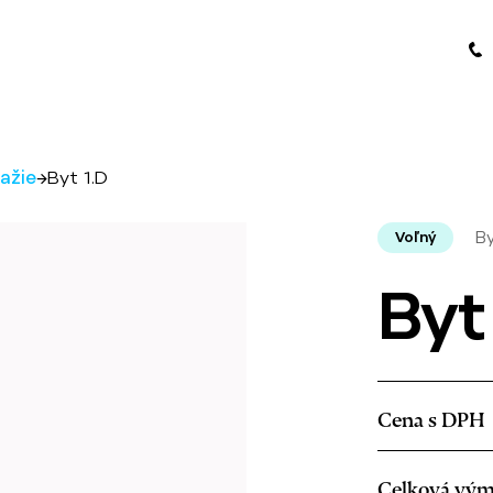
lažie
→
Byt 1.D
By
Voľný
Byt
Cena s DPH
Celková vým