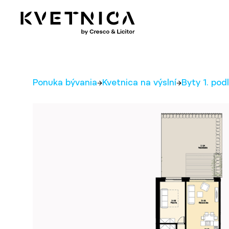
Preskočiť na obsah
Ponuka bývania
→
Kvetnica na výslní
→
Byty 1. pod