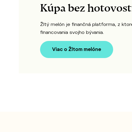
Kúpa bez hotovos
Žltý melón je finančná platforma, z kto
financovania svojho bývania.
Viac o Žltom melóne