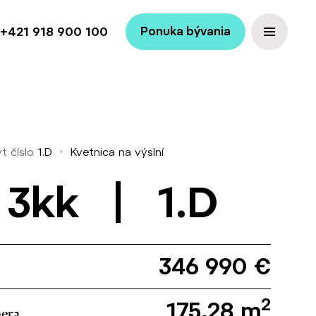
+421 918 900 100
Ponuka bývania
t číslo
1.D
Kvetnica na výslní
 3kk | 1.D
346 990 €
2
175,28 m
era