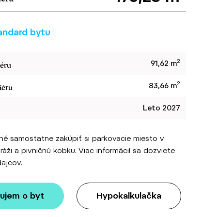
andard bytu
2
91,62 m
iéru
2
83,66 m
iéru
Leto 2027
né samostatne zakúpiť si parkovacie miesto v
áži a pivničnú kobku. Viac informácií sa dozviete
ajcov.
ujem o byt
Hypokalkulačka