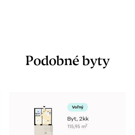
Podobné byty
Voľný
Byt, 2kk
2
115,95 m