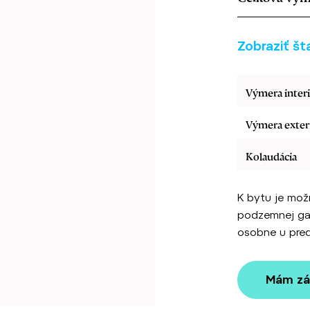
Zobraziť št
Výmera inter
Výmera exter
Kolaudácia
K bytu je mož
podzemnej gar
osobne u pred
Mám zá