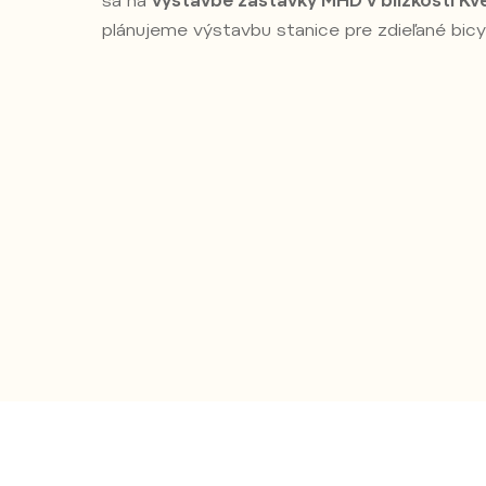
sa na
výstavbe zastávky MHD v blízkosti Kv
plánujeme výstavbu stanice pre zdieľané bicy