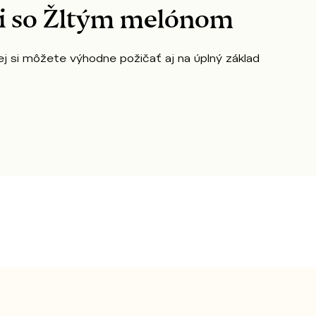
ti so Žltým melónom
rej si môžete výhodne požičať aj na úplný základ