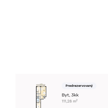
Predrezervovaný
Byt, 3kk
2
111,28 m