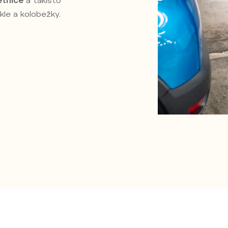
etnice
a takisto
kle a kolobežky.