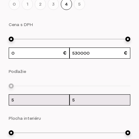
0
1
2
3
4
5
Cena s DPH
Podlažie
Plocha interiéru