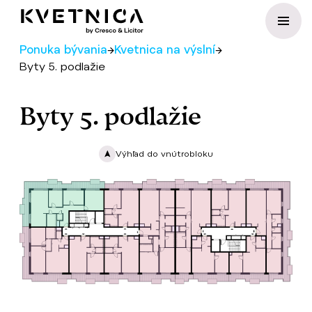
Preskočiť na obsah
Ponuka bývania
→
Kvetnica na výslní
→
Byty 5. podlažie
Byty 5. podlažie
Výhľad do vnútrobloku