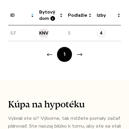
Bytový
ID
Podlažie
Izby
I
dom
5.F
KNV
5
4
9
1
Kúpa na hypotéku
Vybrali ste si? Výborne, tak môžete pomaly začať
plánovať. Ste naozaj blízko k tomu, aby ste sa stali