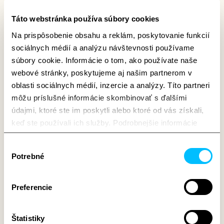
Táto webstránka používa súbory cookies
Na prispôsobenie obsahu a reklám, poskytovanie funkcií
Aktuality
sociálnych médií a analýzu návštevnosti používame
súbory cookie. Informácie o tom, ako používate naše
Kvetnica rastie. Tretia etapa
webové stránky, poskytujeme aj našim partnerom v
prináša unikátne bývanie
oblasti sociálnych médií, inzercie a analýzy. Títo partneri
môžu príslušné informácie skombinovať s ďalšími
Prečítať viac
údajmi, ktoré ste im poskytli alebo ktoré od vás získali,
keď ste používali ich služby. Podrobnejšie informácie
nájdete na stránke
Podmienky a informácie o
Výber
spracúvaní oú – cookies
Potrebné
súhlasu
Získajte viac informácií o tom, kto sme, ako nás môžete
Zobraziť všetky články
kontaktovať a ako spracovávame osobné údaje v
Preferencie
našich
Zásadách ochrany osobných údajov
.
Štatistiky