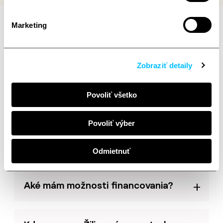
Marketing
Často kladené otázky
Zobraziť detaily
Mám záujem o bývanie v Kvetnici.
Povoliť všetko
Kde nájdem ponuku voľných bytov?
Povoliť výber
Kedy budú novostavby hotové?
Odmietnuť
Aké mám možnosti financovania?