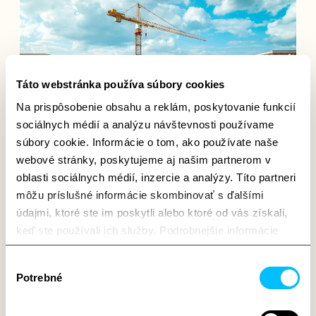
Táto webstránka používa súbory cookies
Na prispôsobenie obsahu a reklám, poskytovanie funkcií
sociálnych médií a analýzu návštevnosti používame
súbory cookie. Informácie o tom, ako používate naše
webové stránky, poskytujeme aj našim partnerom v
oblasti sociálnych médií, inzercie a analýzy. Títo partneri
Aktuality
môžu príslušné informácie skombinovať s ďalšími
údajmi, ktoré ste im poskytli alebo ktoré od vás získali,
Kvetnica rastie. Tretia etapa
keď ste používali ich služby. Podrobnejšie informácie
prináša unikátne bývanie
nájdete na stránke
Podmienky a informácie o
Výber
spracúvaní oú – cookies
Prečítať viac
Potrebné
súhlasu
Získajte viac informácií o tom, kto sme, ako nás môžete