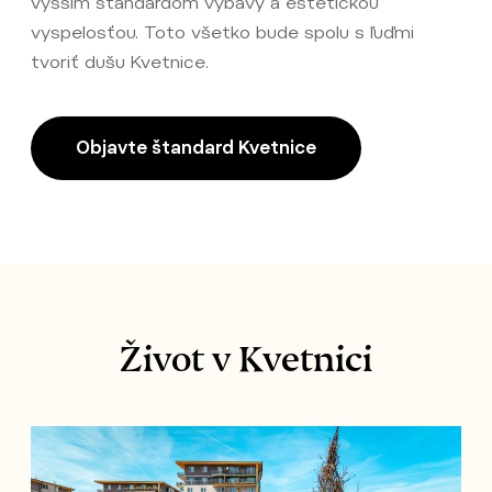
vyšším štandardom výbavy a estetickou
vyspelosťou. Toto všetko bude spolu s ľuďmi
tvoriť dušu Kvetnice.
Objavte štandard Kvetnice
Život v Kvetnici