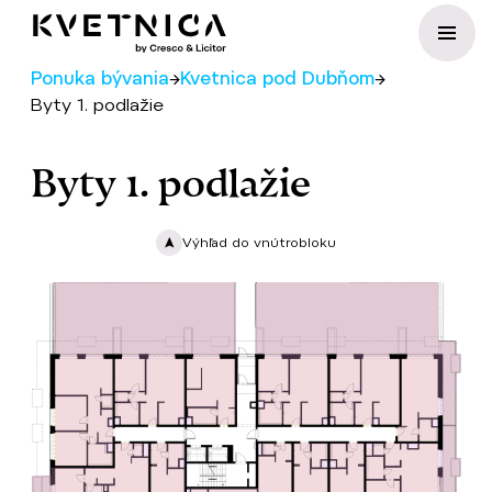
Preskočiť na obsah
Ponuka bývania
→
Kvetnica pod Dubňom
→
Byty 1. podlažie
Byty 1. podlažie
Výhľad do vnútrobloku